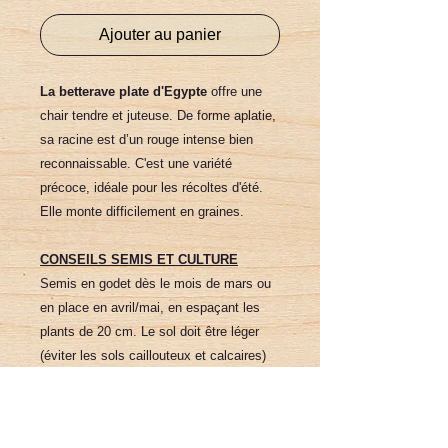
Ajouter au panier
La betterave plate d'Egypte
offre une
chair tendre et juteuse. De forme aplatie,
sa racine est d’un rouge intense bien
reconnaissable. C'est une variété
précoce, idéale pour les récoltes d'été.
Elle monte difficilement en graines.
CONSEILS SEMIS ET CULTURE
Semis en godet dès le mois de mars ou
en place en avril/mai, en espaçant les
plants de 20 cm. Le sol doit être léger
(éviter les sols caillouteux et calcaires)
et moyennement riche en humus.
L'exposition doit être ensoleillée .
N’hésitez pas à échelonner vos semis de