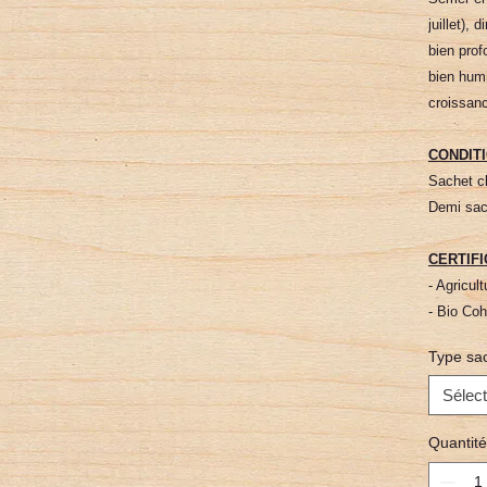
juillet), 
bien prof
bien hum
croissan
CONDIT
Sachet cl
Demi sach
CERTIFI
- Agricul
- Bio Co
Type sa
Sélect
Quantité