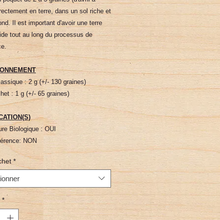
directement en terre, dans un sol riche et
ond. Il est important d'avoir une terre
ide tout au long du processus de
ce.
IONNEMENT
assique : 2 g (+/- 130 graines)
et : 1 g (+/- 65 graines)
CATION(S)
ture Biologique : OUI
hérence: NON
chet
*
ionner
*