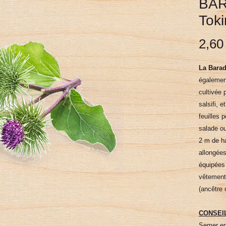
BA
Tok
2,60
La Bara
égalemen
cultivée 
salsifi, 
feuilles 
salade ou
2 m de ha
allongée
équipées 
vêtement
(ancêtre 
CONSEI
Semer en 