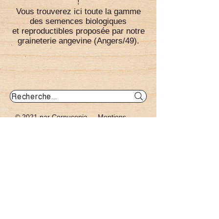
!
Vous trouverez ici toute la gamme
des semences biologiques
et reproductibles proposée par notre
graineterie angevine (Angers/49).
Recherche...
© 2021 par Cornucopia -
Mentions
légales
-
Conditions générales de
vente
© 2021 par Cornucopia -
Mentions
légales
-
Conditions générales de vente